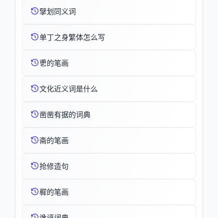
擘划同义词
单丁之身繁体怎么写
乶的笔画
文化近义词是什么
凿凿有据的词典
斋的笔画
抢修造句
穉的笔画
谗诬词典