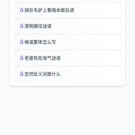
骑在毛驴上看唱本歇后语
清明挪坟谜语
脩道繁体怎么写
老婆有些淘气谜语
忽然反义词是什么