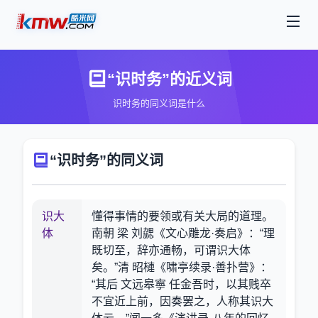
“识时务”的近义词
识时务的同义词是什么
“识时务”的同义词
识大
懂得事情的要领或有关大局的道理。
体
南朝 梁 刘勰《文心雕龙·奏启》：“理
既切至，辞亦通畅，可谓识大体
矣。”清 昭槤《啸亭续录·善扑营》：
“其后 文远皋寧 任金吾时，以其贱卒
不宜近上前，因奏罢之，人称其识大