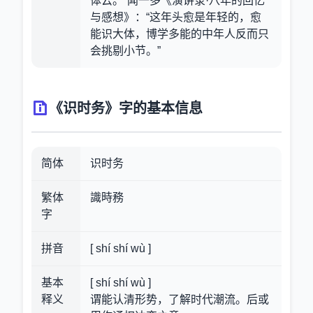
体云。”闻一多《演讲录·八年的回忆
与感想》：“这年头愈是年轻的，愈
能识大体，博学多能的中年人反而只
会挑剔小节。”
《识时务》字的基本信息
简体
识时务
繁体
識時務
字
拼音
[ shí shí wù ]
基本
[ shí shí wù ]
释义
谓能认清形势，了解时代潮流。后或