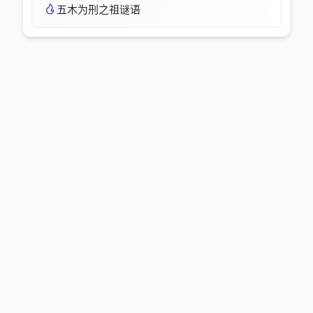
五木为刑之祖谜语