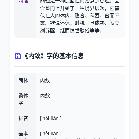
闷骚
闷骚是一种迂回性的潜意识心理，因
含蓄而上升到了一种境界层次，它蛰
伏在人的体内，隐含、积蓄、含而不
露、欲说还休，时机一旦成熟，就立
刻苏醒，继而惊世骇俗等等。
《内敛》字的基本信息
简体
内敛
繁体
內歛
字
拼音
[ nèi liǎn ]
基本
[ nèi liǎn ]