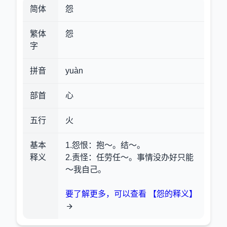
简体
怨
繁体
怨
字
拼音
yuàn
部首
心
五行
火
基本
1.怨恨
：抱～。结～。
释义
2.责怪
：任劳任～。事情没办好只能
～我自己。
要了解更多，可以查看 【怨的释义】