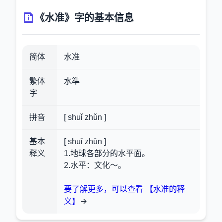
《水准》字的基本信息
简体
水准
繁体
水準
字
拼音
[ shuǐ zhǔn ]
基本
[ shuǐ zhǔn ]
释义
1.地球各部分的水平面。
2.水平：文化～。
要了解更多，可以查看 【水准的释
义】