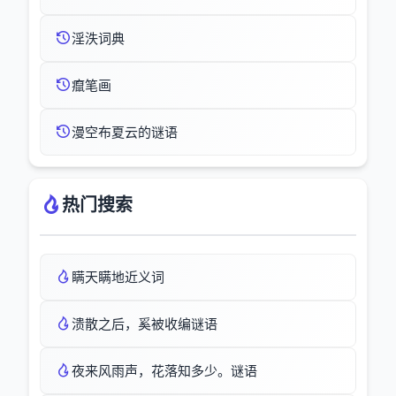
淫泆词典
癙笔画
漫空布夏云的谜语
热门搜索
瞒天瞒地近义词
溃散之后，奚被收编谜语
夜来风雨声，花落知多少。谜语