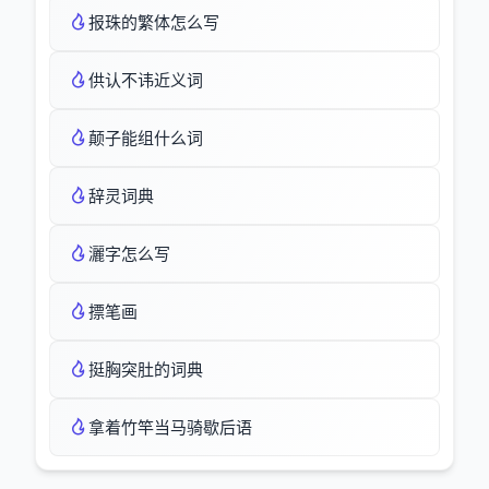
报珠的繁体怎么写
供认不讳近义词
颠子能组什么词
辞灵词典
灑字怎么写
摽笔画
挺胸突肚的词典
拿着竹竿当马骑歇后语