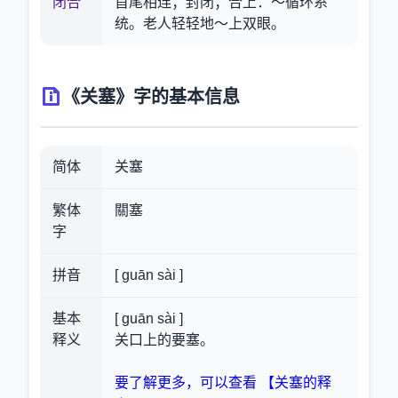
闭合
首尾相连；封闭；合上：～循环系
统。老人轻轻地～上双眼。
《关塞》字的基本信息
简体
关塞
繁体
關塞
字
拼音
[ guān sài ]
基本
[ guān sài ]
释义
关口上的要塞。
要了解更多，可以查看 【关塞的释