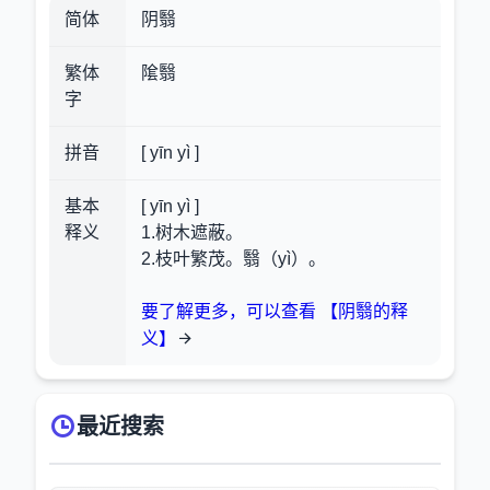
简体
阴翳
繁体
隂翳
字
拼音
[ yīn yì ]
基本
[ yīn yì ]
释义
1.树木遮蔽。
2.枝叶繁茂。翳（yì）。
要了解更多，可以查看 【阴翳的释
义】
最近搜索