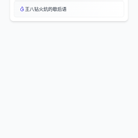
王八钻火炕的歇后语