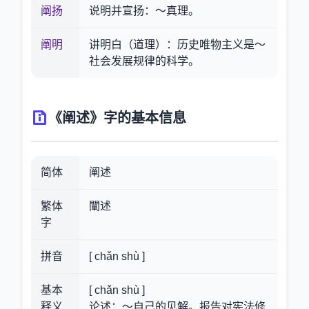
阐扬
说明并宣扬：～真理。
阐明
讲明白（道理）：历史唯物主义是～
社会发展规律的科学。
《阐述》字的基本信息
简体
阐述
繁体
闡述
字
拼音
[ chǎn shù ]
基本
[ chǎn shù ]
释义
论述：～自己的见解。报告对宪法修