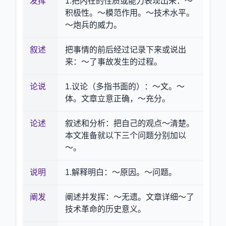
发挥
1.把内在的性质或能力表现出来：～
积极性。～模范作用。～技术水平。
～炮兵的威力。
叙述
把事情的前后经过记录下来或说出
来：～了事故发生的过程。
论说
1.议论（多指书面的）：～文。～
体。文章立意正确，～充分。
论述
叙述和分析：把自己的观点～清楚。
本文准备就以下三个问题分别加以
～。
说明
1.解释明白：～原因。～问题。
阐发
阐述并发挥：～无遗。文章详细～了
技术革命的历史意义。