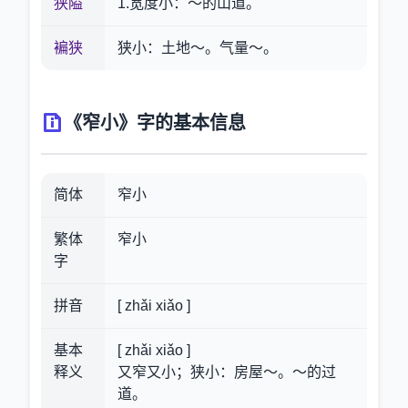
狭隘
1.宽度小：～的山道。
褊狭
狭小：土地～。气量～。
《窄小》字的基本信息
简体
窄小
繁体
窄小
字
拼音
[ zhǎi xiǎo ]
基本
[ zhǎi xiǎo ]
释义
又窄又小；狭小：房屋～。～的过
道。