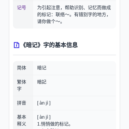
记号
为引起注意，帮助识别、记忆而做成
的标记：联络～。有错别字的地方，
请你做个～。
《暗记》字的基本信息
简体
暗记
繁体
暗記
字
拼音
[ àn jì ]
基本
[ àn jì ]
释义
1.悄悄做的标记。