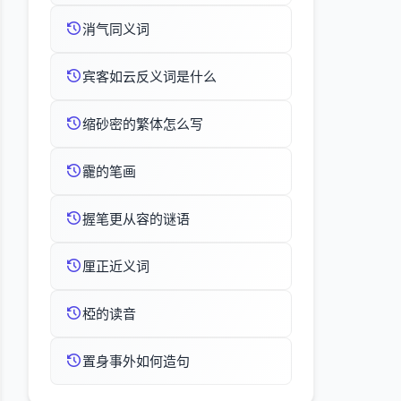
消气同义词
宾客如云反义词是什么
缩砂密的繁体怎么写
靇的笔画
握笔更从容的谜语
厘正近义词
椏的读音
置身事外如何造句