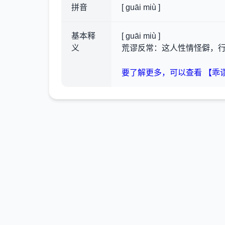
拼音
[ guāi miù ]
基本释
[ guāi miù ]
义
荒谬反常：这人性情怪僻，
要了解更多，可以查看 【乖