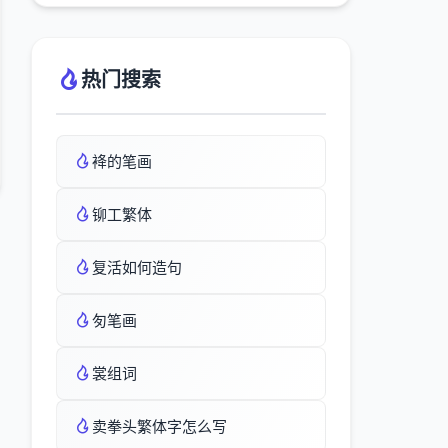
热门搜索
袶的笔画
铆工繁体
复活如何造句
匇笔画
裳组词
卖拳头繁体字怎么写