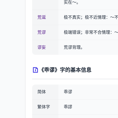
实在～。
荒诞
极不真实；极不近情理：～不
荒谬
极端错误；非常不合情理：
谬妄
荒谬背理。
《乖谬》字的基本信息
简体
乖谬
繁体字
乖謬