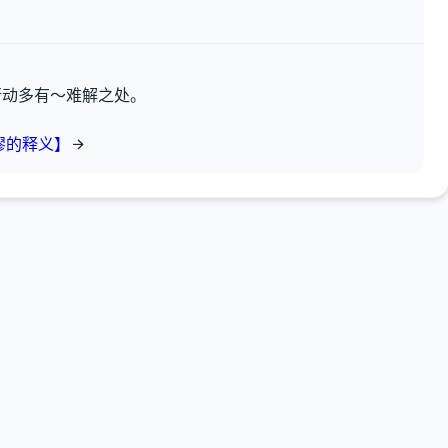
行动多有～难解之处。
谬的释义】