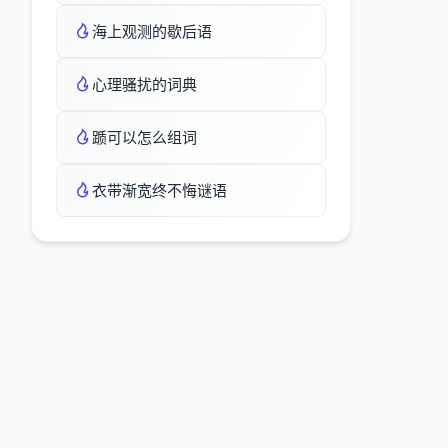
海上观测的歇后语
心理骚扰的词典
踬可以怎么组词
衣带渐宽终不悔谜语