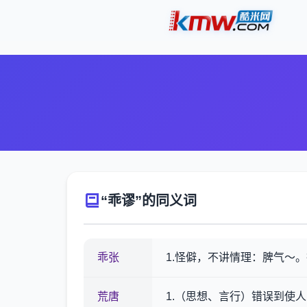
“乖谬”的同义词
乖张
1.怪僻，不讲情理：脾气～
荒唐
1.（思想、言行）错误到使