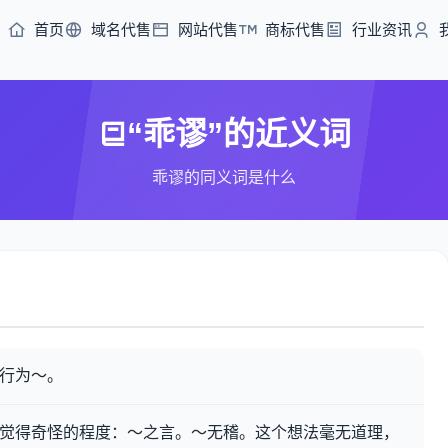
首页
域名代售
网站代售
商标代售
行业资讯
“乖谬”的近义词
乖谬的同义词是什么
。行为～。
人觉得奇怪的程度：～之言。～无稽。这个想法毫无道理，