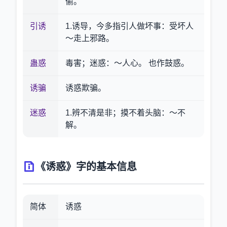
偷。
引诱
1.诱导，今多指引人做坏事：受坏人
～走上邪路。
蛊惑
毒害；迷惑：～人心。 也作鼓惑。
诱骗
诱惑欺骗。
迷惑
1.辨不清是非；摸不着头脑：～不
解。
《诱惑》字的基本信息
简体
诱惑