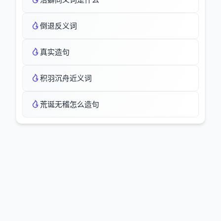
倒退反义词
真实造句
积羽沉舟近义词
荒诞无稽怎么造句