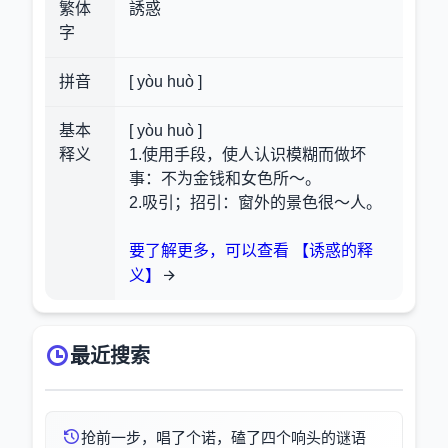
繁体
誘惑
字
拼音
[ yòu huò ]
基本
[ yòu huò ]
释义
1.使用手段，使人认识模糊而做坏
事：不为金钱和女色所～。
2.吸引；招引：窗外的景色很～人。
要了解更多，可以查看 【诱惑的释
义】
最近搜索
抢前一步，唱了个诺，磕了四个响头的谜语