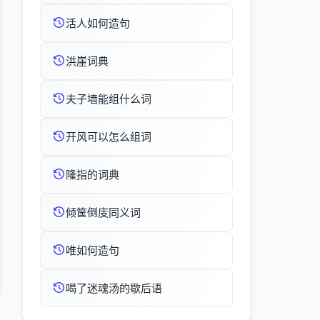
活人如何造句
洪崖词典
夫子墙能组什么词
开风可以怎么组词
隆指的词典
倾筐倒庋同义词
唯如何造句
喝了迷魂汤的歇后语