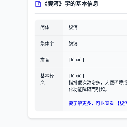
《腹泻》字的基本信息
简体
腹泻
繁体字
腹瀉
拼音
[ fù xiè ]
基本释
[ fù xiè ]
义
指排便次数增多，大便稀薄
化功能障碍而引起。
要了解更多，可以查看 【腹