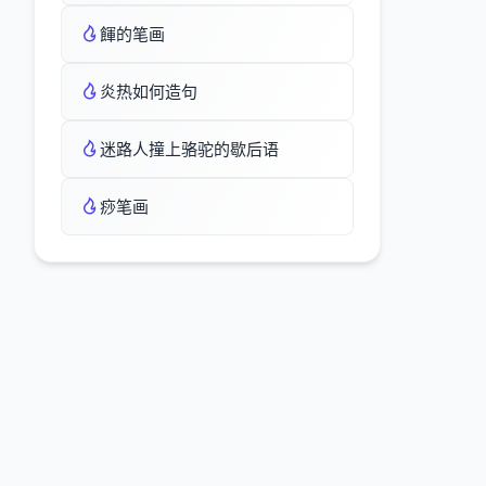
餫的笔画
炎热如何造句
迷路人撞上骆驼的歇后语
痧笔画