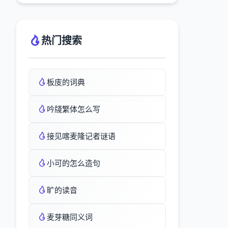
热门搜索
板庋的词典
吟牋繁体怎么写
接见喀麦隆记者谜语
小可的怎么造句
旷的读音
麦芽糖同义词