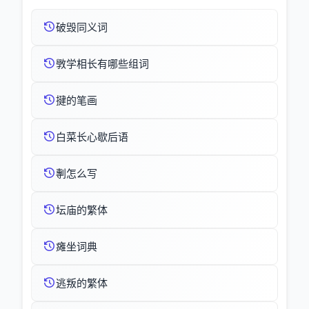
破毁同义词
斆学相长有哪些组词
揵的笔画
白菜长心歇后语
剸怎么写
坛庙的繁体
瘫坐词典
逃叛的繁体