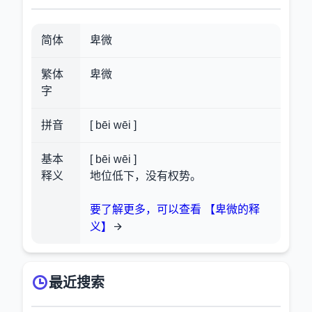
简体
卑微
繁体
卑微
字
拼音
[ bēi wēi ]
基本
[ bēi wēi ]
释义
地位低下，没有权势。
要了解更多，可以查看 【卑微的释
义】
最近搜索