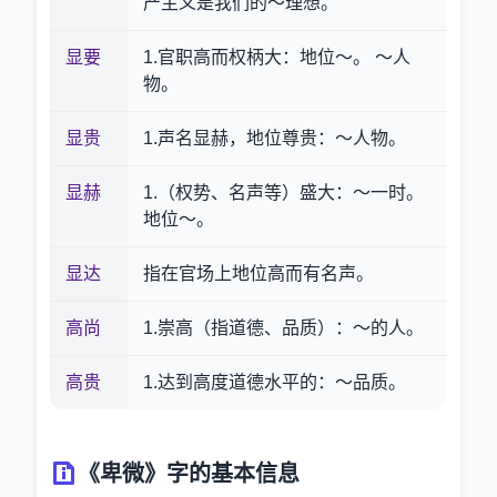
产主义是我们的～理想。
显要
1.官职高而权柄大：地位～。 ～人
物。
显贵
1.声名显赫，地位尊贵：～人物。
显赫
1.（权势、名声等）盛大：～一时。
地位～。
显达
指在官场上地位高而有名声。
高尚
1.崇高（指道德、品质）：～的人。
高贵
1.达到高度道德水平的：～品质。
《卑微》字的基本信息