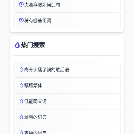
尖嘴猴腮如何造句
秣有哪些组词
热门搜索
肉骨头落了锅的歇后语
穰穰繁体
低能同义词
龡豳的词典
霜缣的词典