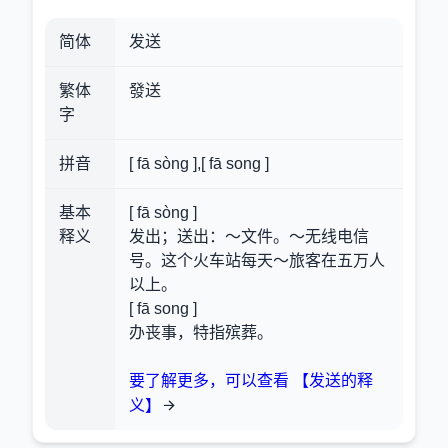
简体
发送
繁体
發送
字
拼音
[ fā sòng ],[ fā song ]
基本
[ fā sòng ]
释义
发出；送出：～文件。～无线电信
号。这个火车站每天～旅客在五万人
以上。
[ fā song ]
办丧事，特指殡葬。
要了解更多，可以查看 【发送的释
义】