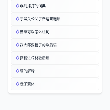
非刑拷打的词典
于是关公父子皆遇害谜语
苦想可以怎么组词
武大郎耍棍子的歇后语
搽粉进棺材歇后语
縮的解释
桄子繁体