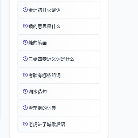
金灶初开火谜语
锧的意思是什么
煻的笔画
三妻四妾近义词是什么
考验有哪些组词
湖水造句
雪茄烟的词典
老虎进了城歇后语