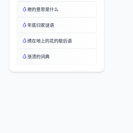
袣的意思是什么
年底归家谜语
绣在地上的花的歇后语
涨溃的词典