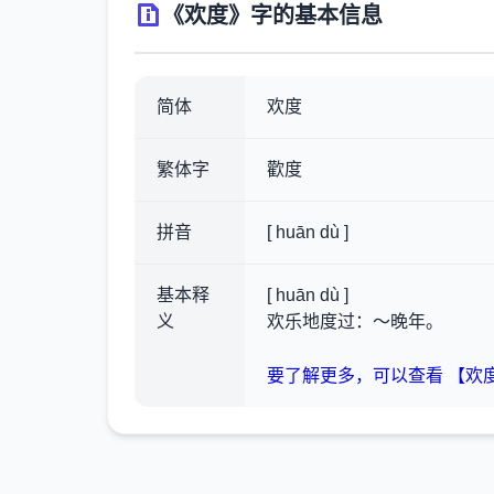
《欢度》字的基本信息
简体
欢度
繁体字
歡度
拼音
[ huān dù ]
基本释
[ huān dù ]
义
欢乐地度过：～晚年。
要了解更多，可以查看 【欢