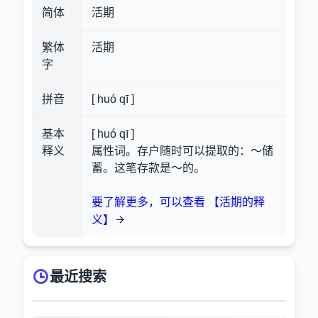
简体
活期
繁体
活期
字
拼音
[ huó qī ]
基本
[ huó qī ]
释义
属性词。存户随时可以提取的：～储
蓄。这笔存款是～的。
要了解更多，可以查看 【活期的释
义】
最近搜索