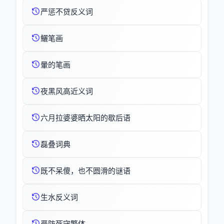
严惩不贷反义词
鱺笔画
暈的笔画
夜黑风高近义词
六月拉婆婆晒太阳的歇后语
磊叠词典
既不呆傻，也不圆滑的谜语
生水反义词
严防死守繁体