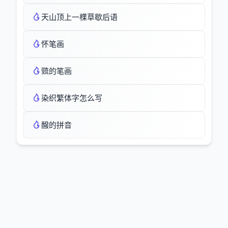
天山顶上一棵草歇后语
怀笔画
巰的笔画
染织繁体字怎么写
醱的拼音