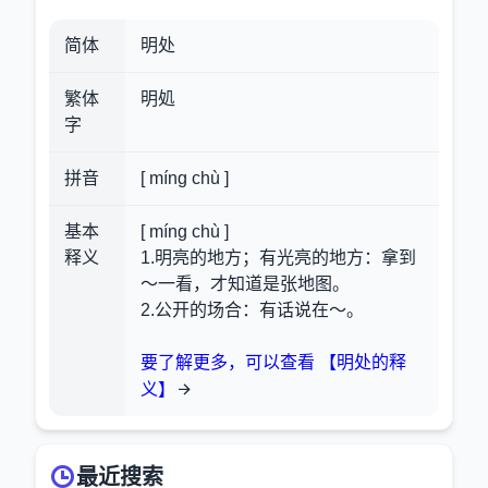
简体
明处
繁体
明処
字
拼音
[ míng chù ]
基本
[ míng chù ]
释义
1.明亮的地方；有光亮的地方：拿到
～一看，才知道是张地图。
2.公开的场合：有话说在～。
要了解更多，可以查看 【明处的释
义】
最近搜索