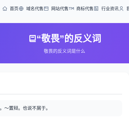
首页
域名代售
网站代售
商标代售
行业资讯
“敬畏”的反义词
敬畏的反义词是什么
顾。～置辩。也说不屑于。