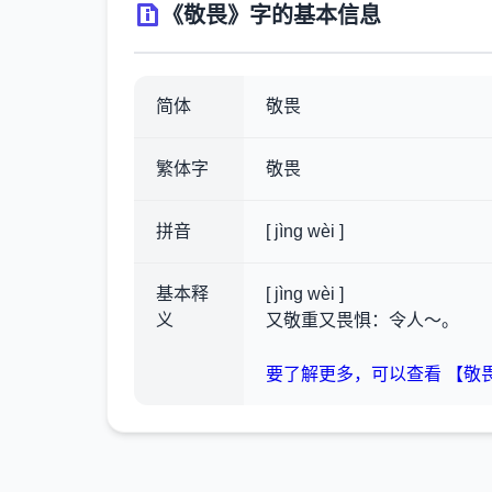
《敬畏》字的基本信息
简体
敬畏
繁体字
敬畏
拼音
[ jìng wèi ]
基本释
[ jìng wèi ]
义
又敬重又畏惧：令人～。
要了解更多，可以查看 【敬