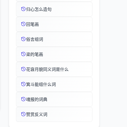
归心怎么造句
回笔画
俗言组词
栥的笔画
花容月貌同义词是什么
箕斗能组什么词
魂报的词典
赞赏反义词