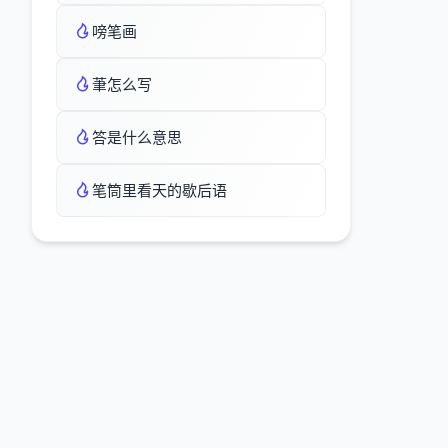
嗙笔画
茟怎么写
答是什么意思
笔筒里看天的歇后语