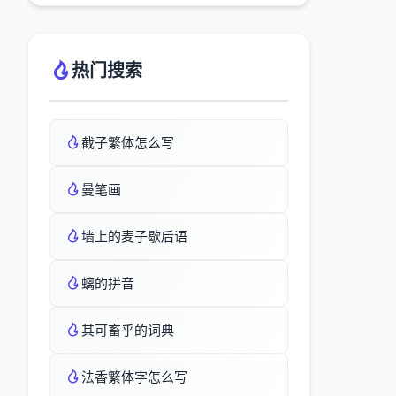
热门搜索
截子繁体怎么写
曼笔画
墙上的麦子歇后语
螭的拼音
其可畜乎的词典
法香繁体字怎么写