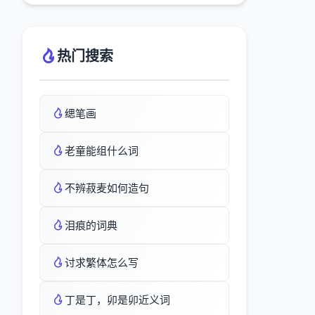
热门搜索
缌笔画
老童能组什么词
不辨菽麦如何造句
泪痕的词典
讨求繁体怎么写
丁是丁，卯是卯近义词