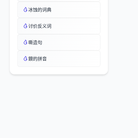
冰蚀的词典
讨价反义词
嘶造句
鐭的拼音