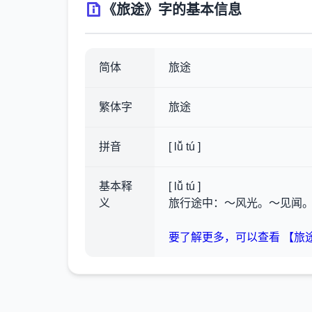
《旅途》字的基本信息
简体
旅途
繁体字
旅途
拼音
[ lǚ tú ]
基本释
[ lǚ tú ]
义
旅行途中：～风光。～见闻
要了解更多，可以查看 【旅