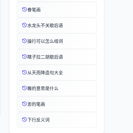
眷笔画
水龙头不关歇后语
操行可以怎么组词
瞎子拉二胡歇后语
从天而降造句大全
雗的意思是什么
浵的笔画
下行反义词