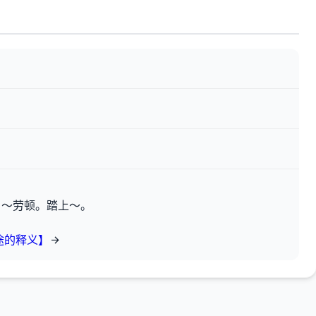
。～劳顿。踏上～。
途的释义】