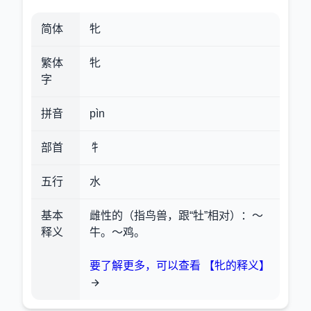
简体
牝
繁体
牝
字
拼音
pìn
部首
牜
五行
水
基本
雌性的（指鸟兽，跟“牡”相对）
：～
释义
牛。～鸡。
要了解更多，可以查看 【牝的释义】