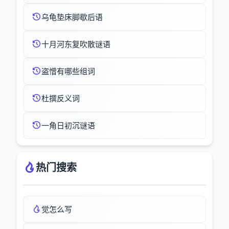
乌龟垫床脚歇后语
十月河东复吹散谜语
盗憎有哪些组词
杜撰反义词
一角日初沉谜语
热门搜索
觉怎么写