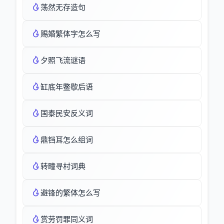
荡然无存造句
赐婚繁体字怎么写
夕照飞流谜语
缸底年鳖歇后语
国泰民安反义词
鼎铛耳怎么组词
转疃寻村词典
避锋的繁体怎么写
赏劳罚罪同义词