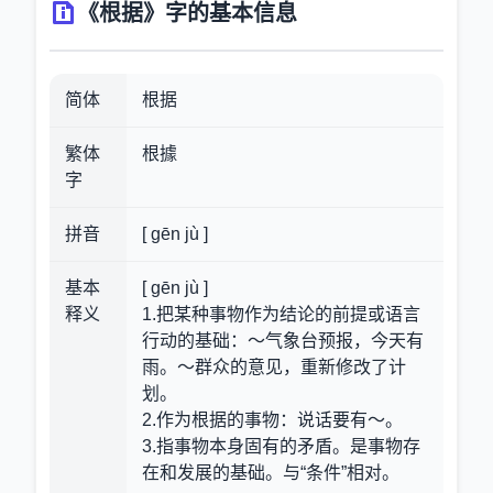
《根据》字的基本信息
简体
根据
繁体
根據
字
拼音
[ gēn jù ]
基本
[ gēn jù ]
释义
1.把某种事物作为结论的前提或语言
行动的基础：～气象台预报，今天有
雨。～群众的意见，重新修改了计
划。
2.作为根据的事物：说话要有～。
3.指事物本身固有的矛盾。是事物存
在和发展的基础。与“条件”相对。