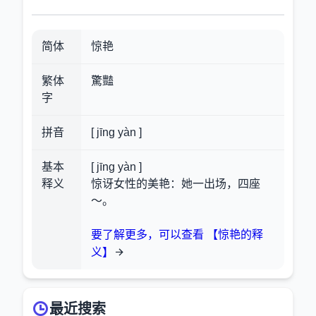
简体
惊艳
繁体
驚豔
字
拼音
[ jīng yàn ]
基本
[ jīng yàn ]
释义
惊讶女性的美艳：她一出场，四座
～。
要了解更多，可以查看 【惊艳的释
义】
最近搜索