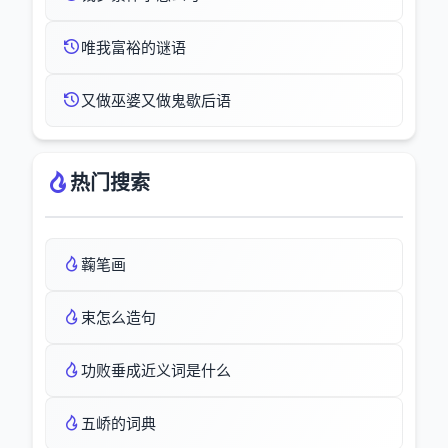
唯我富裕的谜语
又做巫婆又做鬼歇后语
热门搜索
蘜笔画
束怎么造句
功败垂成近义词是什么
五峤的词典