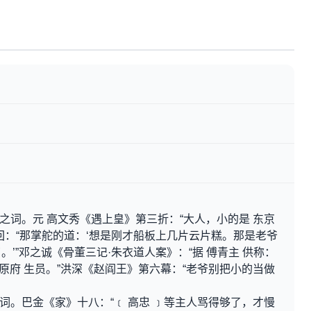
之词。元 高文秀《遇上皇》第三折：“大人，小的是 东京
回：“那掌舵的道：‘想是刚才船板上几片云片糕。那是老爷
’”邓之诚《骨董三记·朱衣道人案》：“据 傅青主 供称：
太原府 生员。”洪深《赵阎王》第六幕：“老爷别把小的当做
词。巴金《家》十八：“﹝ 高忠 ﹞等主人骂得够了，才慢