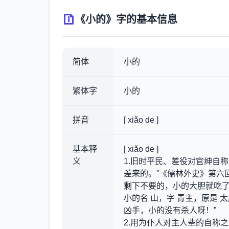
《小的》字的基本信息
简体
小的
繁体字
小的
拼音
[ xiǎo de ]
基本释
[ xiǎo de ]
义
1.旧时平民、差役对官绅自称
差来的。”《儒林外史》第六
剩下不要的，小的大胆就吃了。
小的名 山，字 青主，原是 
凶手，小的没有杀人呀！”
2.用为仆人对主人辈的自称之