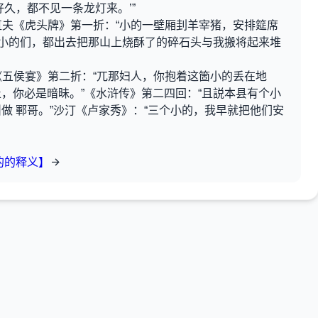
久，都不见一条龙灯来。’”
李直夫《虎头牌》第一折：“小的一壁厢刲羊宰猪，安排筵席
“小的们，都出去把那山上烧酥了的碎石头与我搬将起来堆
卿《五侯宴》第二折：“兀那妇人，你抱着这箇小的丢在地
，你必是暗昧。”《水浒传》第二四回：“且説本县有个小
做 鄆哥。”沙汀《卢家秀》：“三个小的，我早就把他们安
的的释义】