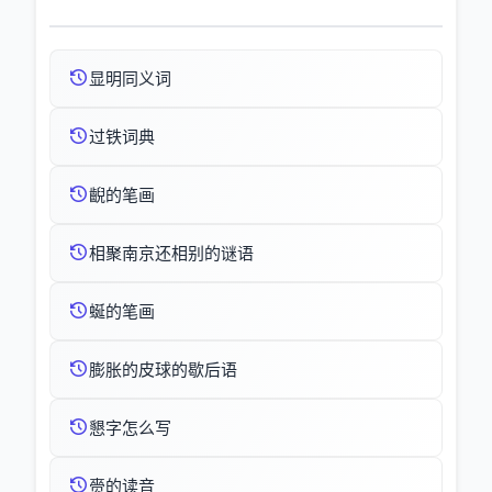
显明同义词
过铁词典
齯的笔画
相聚南京还相别的谜语
蜒的笔画
膨胀的皮球的歇后语
懇字怎么写
赍的读音