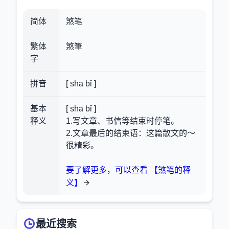
简体
煞笔
繁体
煞筆
字
拼音
[ shā bǐ ]
基本
[ shā bǐ ]
释义
1.写文章、书信等结束时停笔。
2.文章最后的结束语：这篇散文的～
很精彩。
要了解更多，可以查看 【煞笔的释
义】
最近搜索