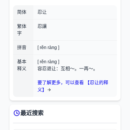
简体
忍让
繁体
忍讓
字
拼音
[ rěn ràng ]
基本
[ rěn ràng ]
释义
容忍退让：互相～。一再～。
要了解更多，可以查看 【忍让的释
义】
最近搜索