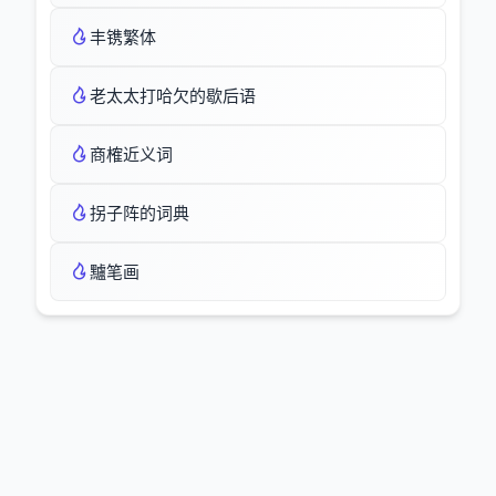
丰镌繁体
老太太打哈欠的歇后语
商榷近义词
拐子阵的词典
黸笔画