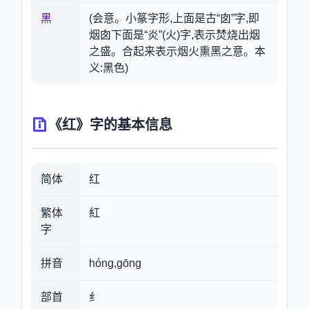
黑
(会意。小篆字形,上面是古“囱”字,即
烟囱下面是“炎”(火)字,表示焚烧出烟
之盛。合起来表示烟火熏黑之意。本
义:黑色)
《红》字的基本信息
简体
红
繁体
紅
字
拼音
hóng,gōng
部首
纟