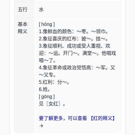
五行
水
基本
[ hóng ]
释义
1.像鲜血的颜色
：～枣。～领巾。
2.象征喜庆的红布
：披～。挂～。
3.象征顺利、成功或受人重视、欢
迎
：～运。开门～。满堂～。他唱戏
唱～了。
4.象征革命或政治觉悟高
：～军。又
～又专。
5.红利
：分～。
6.姓。
[ gōng ]
见〖女红〗。
要了解更多，可以查看 【红的释义】