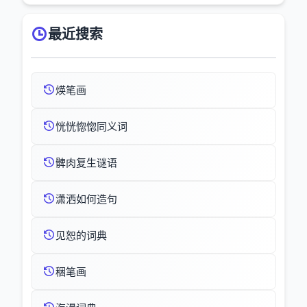
最近搜索
煐笔画
恍恍惚惚同义词
髀肉复生谜语
潇洒如何造句
见恕的词典
稇笔画