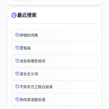
最近搜索
哕咽的词典
雴笔画
龙赵有哪些组词
滋长近义词
不知东方之既白谜语
狗咬尿泡歇后语