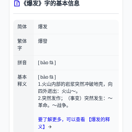
《爆发》字的基本信息
简体
爆发
繁体
爆發
字
拼音
[ bào fā ]
基本
[ bào fā ]
释义
1.火山内部的岩浆突然冲破地壳，向
四外迸出：火山～。
2.突然发作；（事变）突然发生：～
革命。～战争。
要了解更多，可以查看 【爆发的释
义】