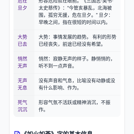
危在
形容危险就在眼前。《三国志·吴书·
旦夕
太史慈传》：“今管亥暴乱，北海被
围，孤穷无援，危在旦夕。” 旦夕：
早晚之间，指在很短的时间以内。
大势
大势：事情发展的趋势。 有利的形势
已去
已经丧失，前途已经没有希望。
悄然
悄然：寂静无声的样子。静悄悄的，
无声
听不到一点声音。
无声
没有声音和气息，比喻没有动静或没
无息
有什么影响、作为。
死气
形容气氛不活跃或精神消沉，不振
沉沉
作。