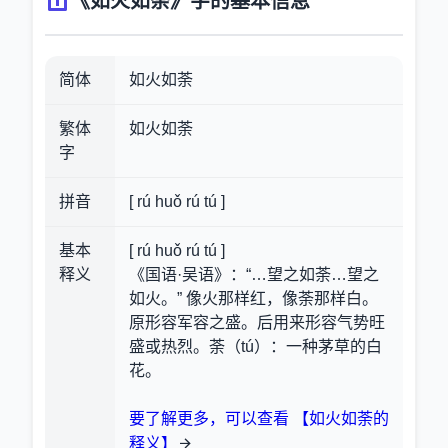
《如火如荼》字的基本信息
简体
如火如荼
繁体
如火如荼
字
拼音
[ rú huǒ rú tú ]
基本
[ rú huǒ rú tú ]
释义
《国语·吴语》：“…望之如荼…望之
如火。” 像火那样红，像荼那样白。
原形容军容之盛。后用来形容气势旺
盛或热烈。荼（tú）：一种茅草的白
花。
要了解更多，可以查看 【如火如荼的
释义】