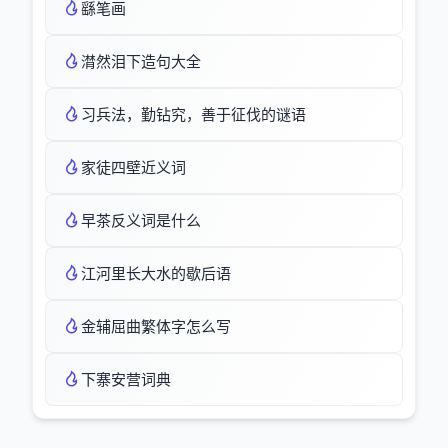
繇笔画
潸然泪下造句大全
习兵法，勤钻究，善于征伐的谜语
家徒四壁近义词
早茶反义词是什么
江河里长大水的歇后语
金辅屈曲繁体字怎么写
下寨安营词典