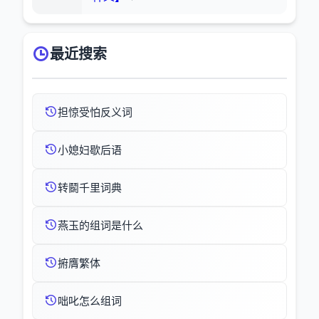
最近搜索
担惊受怕反义词
小媳妇歇后语
转鬭千里词典
燕玉的组词是什么
捬膺繁体
咄叱怎么组词