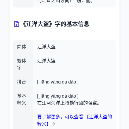
何足置之齿牙间！” 窃：偷。
《江洋大盗》字的基本信息
简体
江洋大盗
繁体
江洋大盜
字
拼音
[ jiāng yáng dà dào ]
基本
[ jiāng yáng dà dào ]
释义
在江河海洋上抢劫行凶的强盗。
要了解更多，可以查看 【江洋大盗的
释义】