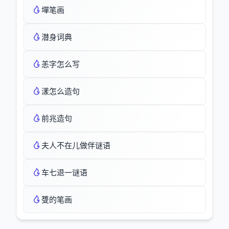
墠笔画
潜身词典
恙字怎么写
漾怎么造句
前兆造句
夫人不在儿做伴谜语
车七退一谜语
﨎的笔画