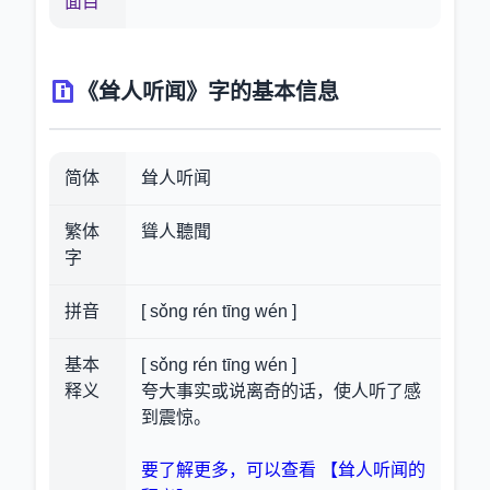
面目
《耸人听闻》字的基本信息
简体
耸人听闻
繁体
聳人聽聞
字
拼音
[ sǒng rén tīng wén ]
基本
[ sǒng rén tīng wén ]
释义
夸大事实或说离奇的话，使人听了感
到震惊。
要了解更多，可以查看 【耸人听闻的