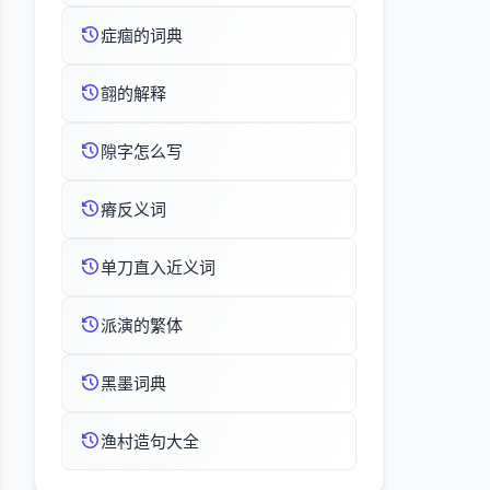
症痼的词典
翧的解释
隙字怎么写
瘠反义词
单刀直入近义词
派演的繁体
黑墨词典
渔村造句大全