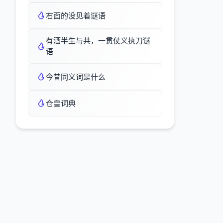
右面的没见着谜语
有酒半生与共，一贯仗义执刀谜
语
今昔同义词是什么
仓皇词典