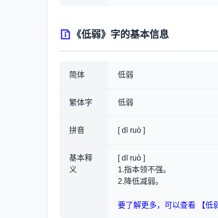
《低弱》字的基本信息
简体
低弱
繁体字
低弱
拼音
[ dī ruò ]
基本释
[ dī ruò ]
义
1.指本领不强。
2.降低减弱。
要了解更多，可以查看 【低