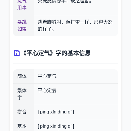
意气
只凭感情办事，缺乏理智。
用事
暴跳
跳着脚喊叫，像打雷一样，形容大怒
如雷
的样子。
《平心定气》字的基本信息
简体
平心定气
繁体
平心定氣
字
拼音
[ píng xīn dìng qì ]
基本
[ píng xīn dìng qì ]