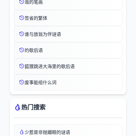
迤的笔画
签省的繁体
谁与放翁为伴谜语
的歇后语
狐狸跳进大海里的歇后语
废事能组什么词
热门搜索
少惹是非抛媚眼的谜语