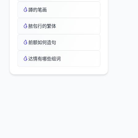
譐的笔画
脓包行的繁体
前额如何造句
达情有哪些组词