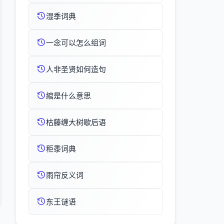
湿季词典
一念可以怎么组词
人非圣贤如何造句
綰是什么意思
枯藤缠大树歇后语
秬黍词典
雨帘反义词
东王谜语