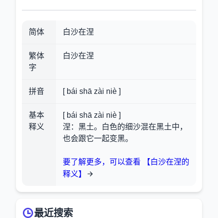
简体
白沙在涅
繁体
白沙在涅
字
拼音
[ bái shā zài niè ]
基本
[ bái shā zài niè ]
释义
涅：黑土。白色的细沙混在黑土中，
也会跟它一起变黑。
要了解更多，可以查看 【白沙在涅的
释义】
最近搜索