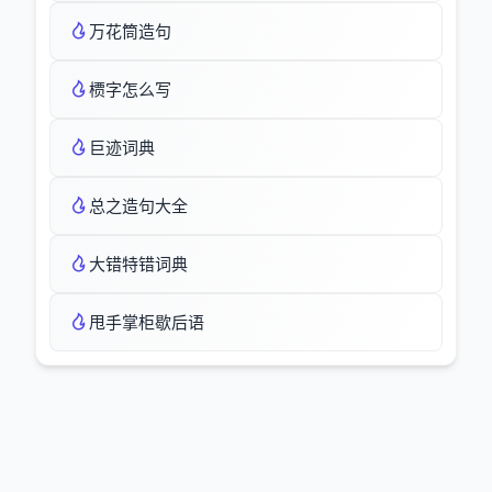
万花筒造句
槚字怎么写
巨迹词典
总之造句大全
大错特错词典
甩手掌柜歇后语