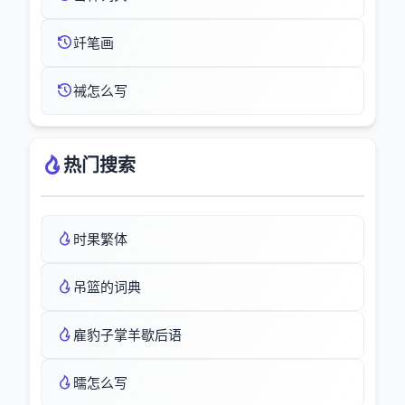
竏笔画
祴怎么写
热门搜索
时果繁体
吊篮的词典
雇豹子掌羊歇后语
曘怎么写