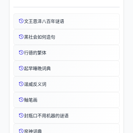
文王恩泽八百年谜语
黑社会如何造句
行德的繁体
起早睡晩词典
逞威反义词
鲉笔画
封瓶口不用机器的谜语
窑神词典