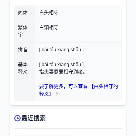
简体
白头相守
繁体
白頭相守
字
拼音
[ bái tóu xiāng shǒu ]
基本
[ bái tóu xiāng shǒu ]
释义
指夫妻恩爱相守到老。
要了解更多，可以查看 【白头相守的
释义】
最近搜索