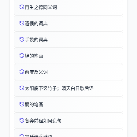
再生之德同义词
遗悮的词典
手袋的词典
牉的笔画
前度反义词
太阳底下竖竹子；晴天白日歇后语
醗的笔画
各奔前程如何造句
宫廷选秀谜语