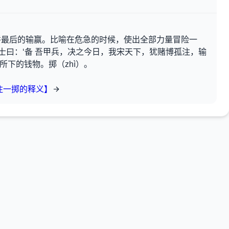
拼最后的输赢。比喻在危急的时候，使出全部力量冒险一
将士曰：‘备 吾甲兵，决之今日，我宋天下，犹赌博孤注，输
时所下的钱物。掷（zhì）。
注一掷的释义】