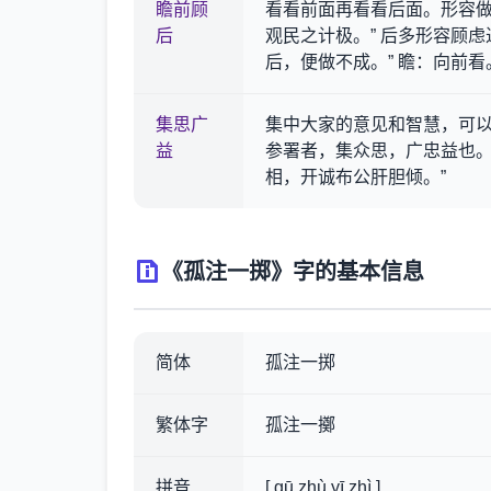
瞻前顾
看看前面再看看后面。形容做
后
观民之计极。” 后多形容顾
后，便做不成。” 瞻：向前
集思广
集中大家的意见和智慧，可以
益
参署者，集众思，广忠益也。
相，开诚布公肝胆倾。”
《孤注一掷》字的基本信息
简体
孤注一掷
繁体字
孤注一擲
拼音
[ gū zhù yī zhì ]