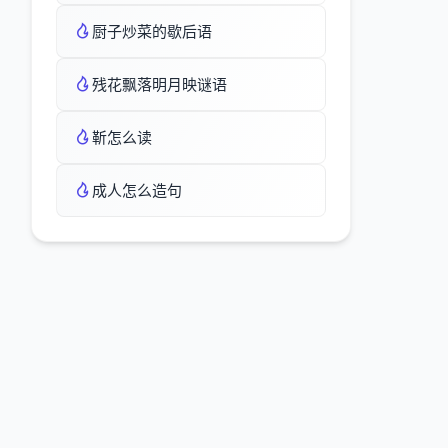
厨子炒菜的歇后语
残花飘落明月映谜语
靳怎么读
成人怎么造句