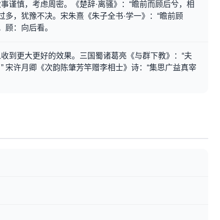
事谨慎，考虑周密。《楚辞·离骚》：“瞻前而顾后兮，相
虑过多，犹豫不决。宋朱熹《朱子全书·学一》：“瞻前顾
看。顾：向后看。
收到更大更好的效果。三国蜀诸葛亮《与群下教》：“夫
” 宋许月卿《次韵陈肇芳竿赠李相士》诗：“集思广益真宰