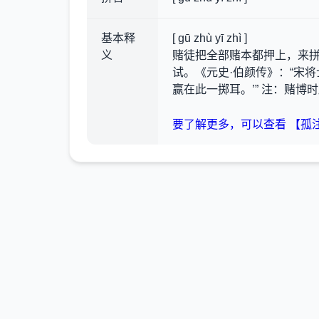
基本释
[ gū zhù yī zhì ]
义
赌徒把全部赌本都押上，来
试。《元史·伯颜传》：“宋
赢在此一掷耳。’” 注：赌博
要了解更多，可以查看 【孤