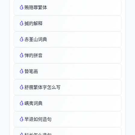
贿赂罪繁体
搣的解释
赤堇山词典
惮的拼音
暬笔画
舒鴈繁体字怎么写
嵎夷词典
早退如何造句