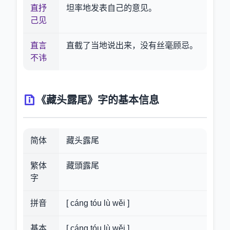
直抒
坦率地发表自己的意见。
己见
直言
直截了当地说出来，没有丝毫顾忌。
不讳
《藏头露尾》字的基本信息
简体
藏头露尾
繁体
藏頭露尾
字
拼音
[ cáng tóu lù wěi ]
基本
[ cáng tóu lù wěi ]