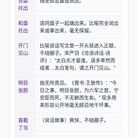
合盘
指全部显露或说出。
托出
和盘
连同盘子一起端出来。比喻完全说出
托出
来或拿出来，毫无保留。
开门
比喻说话写文章一开头就进入正题，
见山
不绕圈子。宋严羽《沧浪诗话·诗
评》：“太白天才豪逸，语多率然而
成者…太白发句，谓之开门见山。”
明目
指无所畏忌。《晋书·王敦传》：“今
张胆
日之事，明目张胆，为六军之首，宁
忠臣而死，不无赖而生矣。” 现多用
来形容公开地毫无顾忌地干坏事。
直截
（说话做事）爽快、不绕圈子。
了当