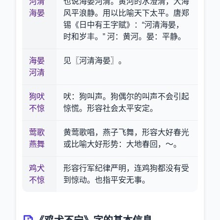
河清
也说海晏河清。黄河的水澄清，大海
海晏
风平浪静。用以比喻天下太平。唐郑
锡《日中有王字赋》：“河清海晏，
时和岁丰。” 河：黄河。晏：平静。
海晏
见〖河清海晏〗。
河清
狗吠
吠：狗叫声。狗偶尔的叫声不会引起
不惊
惊慌。形容社会太平安定。
莺歌
黄莺歌唱，燕子飞舞，形容大好春光
燕舞
或比喻大好形势：大地春回，～。
鸡犬
形容行军纪律严明，连鸡狗都没有受
不惊
到惊动。也指平安无事。