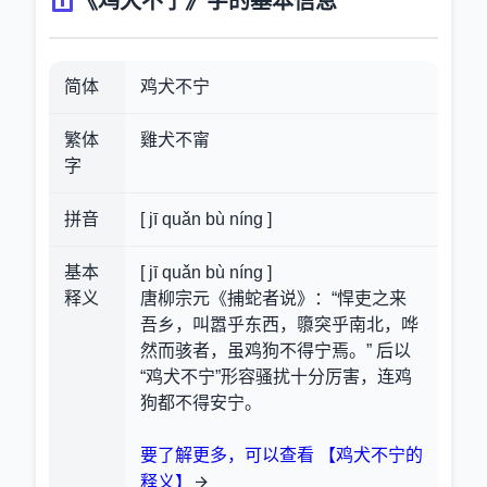
《鸡犬不宁》字的基本信息
简体
鸡犬不宁
繁体
雞犬不甯
字
拼音
[ jī quǎn bù níng ]
基本
[ jī quǎn bù níng ]
释义
唐柳宗元《捕蛇者说》：“悍吏之来
吾乡，叫嚣乎东西，隳突乎南北，哗
然而骇者，虽鸡狗不得宁焉。” 后以
“鸡犬不宁”形容骚扰十分厉害，连鸡
狗都不得安宁。
要了解更多，可以查看 【鸡犬不宁的
释义】