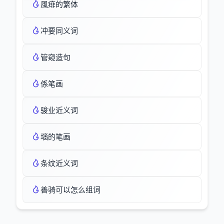
風痱的繁体
冲要同义词
管窥造句
係笔画
骏业近义词
堖的笔画
条纹近义词
善骑可以怎么组词