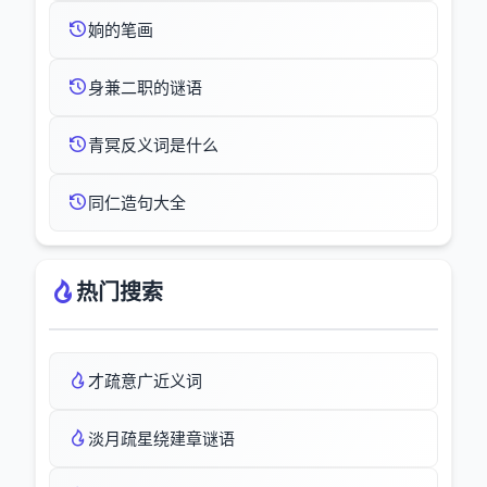
姠的笔画
身兼二职的谜语
青冥反义词是什么
同仁造句大全
热门搜索
才疏意广近义词
淡月疏星绕建章谜语