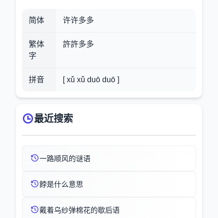
简体
许许多多
繁体
許許多多
字
拼音
[ xǔ xǔ duō duō ]
最近搜索
一路顺风的谜语
餑是什么意思
戴着乌纱弹棉花的歇后语