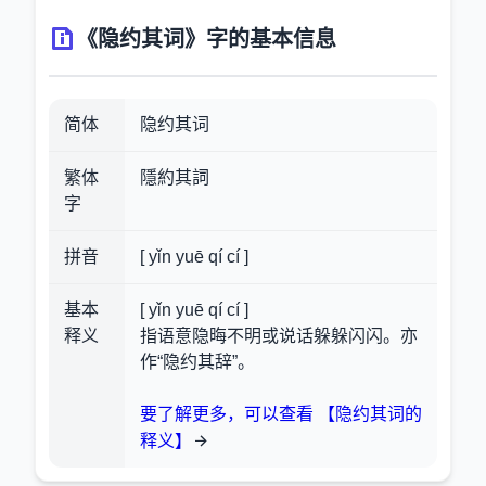
《隐约其词》字的基本信息
简体
隐约其词
繁体
隱約其詞
字
拼音
[ yǐn yuē qí cí ]
基本
[ yǐn yuē qí cí ]
释义
指语意隐晦不明或说话躲躲闪闪。亦
作“隐约其辞”。
要了解更多，可以查看 【隐约其词的
释义】