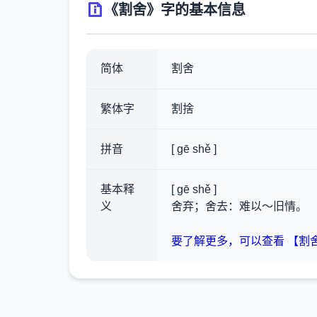
《割舍》字的基本信息
简体
割舍
繁体字
割捨
拼音
[ gē shě ]
基本释
[ gē shě ]
义
舍弃；舍去：难以～旧情。
要了解更多，可以查看 【割