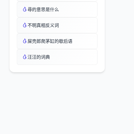
尋的意思是什么
不明真相反义词
屎壳郎爬茅缸的歇后语
汪汪的词典