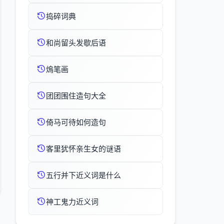
捣碎词典
和尚留头发歇后语
熓笔画
团团围住造句大全
倚马可待如何造句
客里犹怀亲生女的谜语
五行并下近义词是什么
神工鬼力近义词