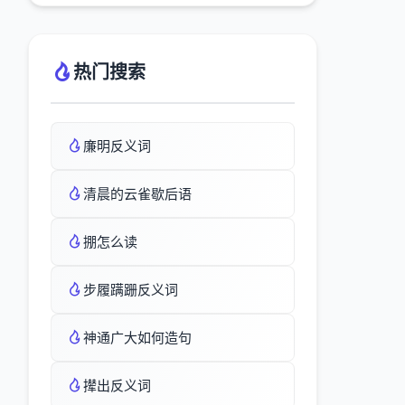
热门搜索
廉明反义词
清晨的云雀歇后语
掤怎么读
步履蹒跚反义词
神通广大如何造句
撵出反义词