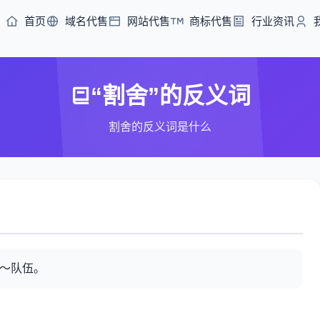
首页
域名代售
网站代售
商标代售
行业资讯
“割舍”的反义词
割舍的反义词是什么
：～队伍。