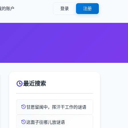
我的账户
登录
注册
最近搜索
甘愿留闽中，挥汗干工作的谜语
这面子往哪儿放谜语