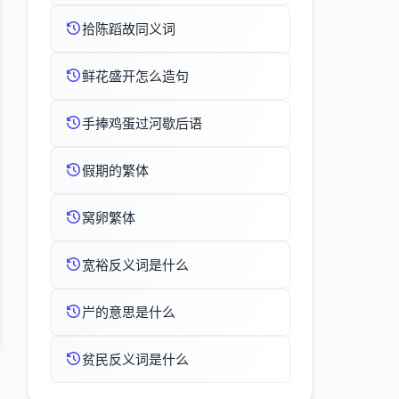
拾陈蹈故同义词
鲜花盛开怎么造句
手捧鸡蛋过河歇后语
假期的繁体
窝卵繁体
宽裕反义词是什么
屵的意思是什么
贫民反义词是什么