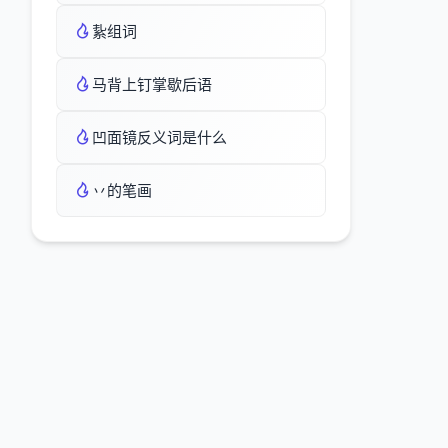
紥组词
马背上钉掌歇后语
凹面镜反义词是什么
丷的笔画