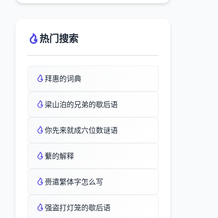
热门搜索
拜惠的词典
梁山泊的兄弟的歇后语
你先来就成六位数谜语
蘻的解释
赍遣繁体字怎么写
强盗打灯笼的歇后语