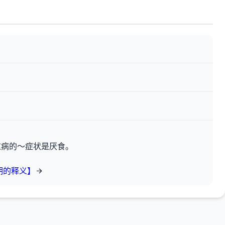
这病的～症状是厌食。
期的释义】