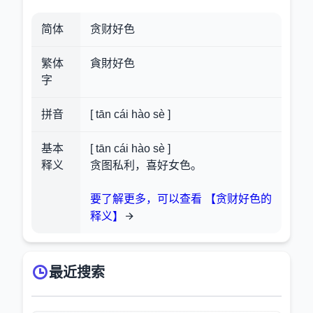
简体
贪财好色
繁体
貪財好色
字
拼音
[ tān cái hào sè ]
基本
[ tān cái hào sè ]
释义
贪图私利，喜好女色。
要了解更多，可以查看 【贪财好色的
释义】
最近搜索