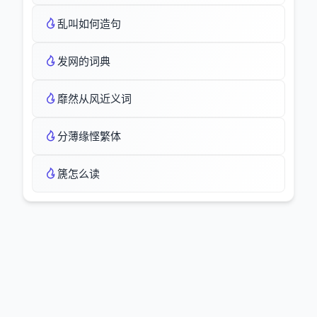
乱叫如何造句
发网的词典
靡然从风近义词
分薄缘悭繁体
篪怎么读