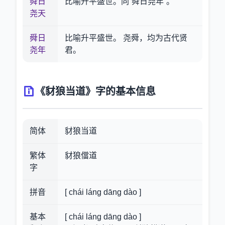
舜日
比喻升平盛世。同“舜日尧年”。
尧天
舜日
比喻升平盛世。 尧舜，均为古代贤
尧年
君。
《豺狼当道》字的基本信息
简体
豺狼当道
繁体
豺狼儅道
字
拼音
[ chái láng dāng dào ]
基本
[ chái láng dāng dào ]