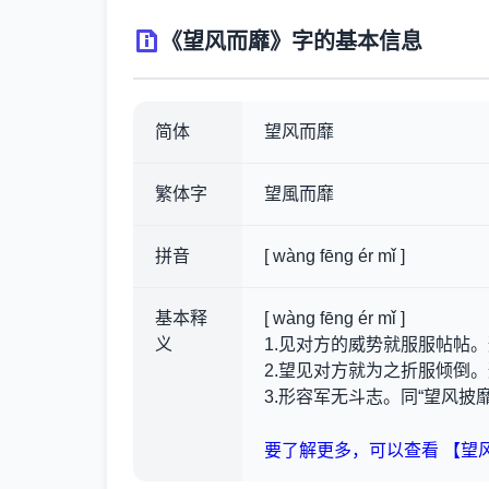
《望风而靡》字的基本信息
简体
望风而靡
繁体字
望風而靡
拼音
[ wàng fēng ér mǐ ]
基本释
[ wàng fēng ér mǐ ]
义
1.见对方的威势就服服帖帖
2.望见对方就为之折服倾倒
3.形容军无斗志。同“望风披靡
要了解更多，可以查看 【望