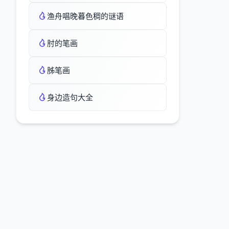
渔舟唱晚暮色稠的谜语
肘的笔画
胏笔画
身边造句大全