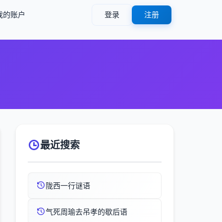
我的账户
登录
注册
最近搜索
陇西一行谜语
气死周瑜去吊孝的歇后语