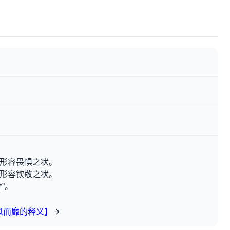
。形容畏惧之状。
。形容钦敬之状。
”。
风而靡的释义】