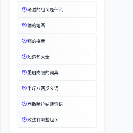
老贼的组词是什么
猏的笔画
糏的拼音
短造句大全
愚眉肉眼的词典
半斤八两反义词
西撒哈拉姑娘谜语
败法有哪些组词