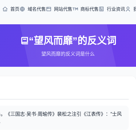
首页
域名代售
网站代售
商标代售
行业资讯
“望风而靡”的反义词
望风而靡的反义词是什么
。《三国志·吴书·周瑜传》裴松之注引《江表传》：“士风
。