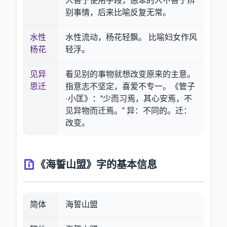
人善于使用手段，愚笨的人不善于辨
别事情，后来比喻反复无常。
水性
水性流动，杨花轻飘。 比喻妇女作风
杨花
轻浮。
见异
看见别的事物就想改变原来的主意。
思迁
指意志不坚定，喜爱不专一。《管子
·小匡》：“少而习焉，其心安焉，不
见异物而迁焉。” 异：不同的。迁：
改变。
《海誓山盟》字的基本信息
简体
海誓山盟