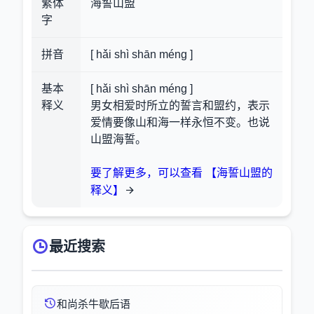
繁体
海誓山盟
字
拼音
[ hǎi shì shān méng ]
基本
[ hǎi shì shān méng ]
释义
男女相爱时所立的誓言和盟约，表示
爱情要像山和海一样永恒不变。也说
山盟海誓。
要了解更多，可以查看 【海誓山盟的
释义】
最近搜索
和尚杀牛歇后语