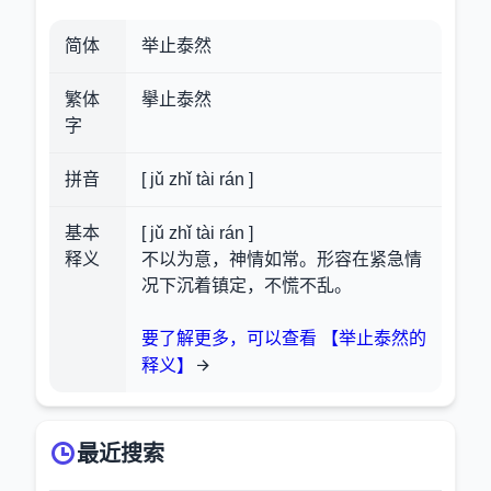
简体
举止泰然
繁体
擧止泰然
字
拼音
[ jǔ zhǐ tài rán ]
基本
[ jǔ zhǐ tài rán ]
释义
不以为意，神情如常。形容在紧急情
况下沉着镇定，不慌不乱。
要了解更多，可以查看 【举止泰然的
释义】
最近搜索