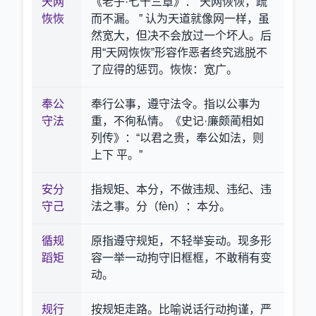
天网
《老子·七十三章》：“天网恢恢，疏
恢恢
而不漏。 ” 认为天道就像网一样，虽
然宽大，但决不会放过一个坏人。后
用“天网恢恢”形容作恶者终究逃脱不
了应得的惩罚。恢恢：宽广。
奉公
奉行公事，遵守法令。指以公事为
守法
重，不徇私情。《史记·廉颇蔺相如
列传》：“以君之贵，奉公如法，则
上下 平。”
安分
指规矩、本分，不做违规、违纪、违
守己
法之事。分（fèn）：本分。
循规
原指遵守规矩，不轻举妄动。现多形
蹈矩
容一举一动拘守旧框框，不敢稍有变
动。
规行
按规矩走路。比喻说话行动拘谨，严