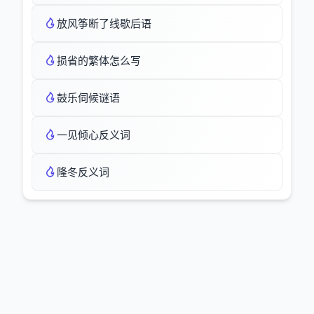
放风筝断了线歇后语
损省的繁体怎么写
鼓乐伺候谜语
一见倾心反义词
隆冬反义词